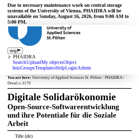
Due to necessary maintenance work on central storage
systems of the University of Vienna, PHAIDRA will be
unavailable on Sunday, August 16, 2026, from 9:00 AM to
5:00 PM.
eng
PHAIDRA
Search
Upload
My objects
Object
lists
Groups
Templates
Help
Login
Admin
You are here:
University of Applied Sciences St. Pölten
PHAIDRA
Detail o:3170
Digitale Solidarökonomie
Open-Source-Softwareentwicklung
und ihre Potentiale für die Soziale
Arbeit
Title
(de)