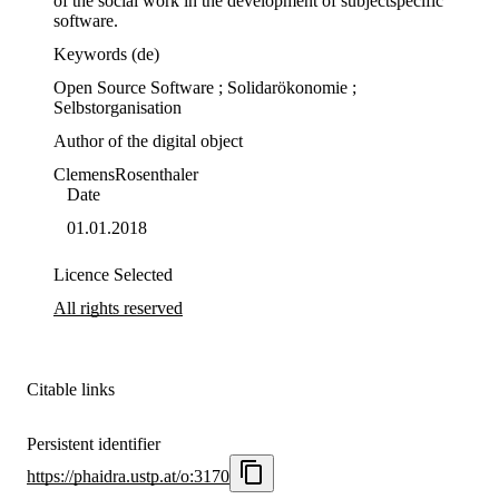
of the social work in the development of subjectspecific 
software. 
Keywords
(de)
Open Source Software ; Solidarökonomie ; 
Selbstorganisation
Author of the digital object
Clemens
Rosenthaler
Date
01.01.2018
Licence Selected
All rights reserved
Citable links
Persistent identifier
https://phaidra.ustp.at/o:3170