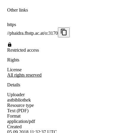
Other links
https
//phaidra.fhstp.ac.at/o:3170
Restricted access
Rights
License
All rights reserved
Details
Uploader
astbibliothek
Resource type
Text (PDF)
Format
application/pdf
Created
05.09.2018 11:32:37 UTC