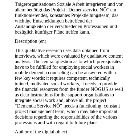
Trägerorganisationen Soziale Arbeit integrieren und vor 
allem benötigt das Projekt „Demenzservice NÖ“ ein 
funktionierendes, konstantes Projektleitungsteam, das 
wichtige Entscheidungen betreffend der 
Zuständigkeiten der verschiedenen Professionen und 
bezüglich künftiger Pläne treffen kann.
Description
(en)
This qualitative research uses data obtained from 
interviews, which were evaluated by qualitative content 
analysis. The central question as to which prerequisites 
have to be fulfilled for employing social workers in 
mobile dementia counseling can be answered with a 
few key words: it requires competent, technically 
trained, motivated social workers, it needs to provide 
the financial resources from the funder NÖGUS as well 
as clear instructions for the support organisations to 
integrate social work and, above all, the project 
"Dementia Service NÖ" needs a functioning, constant 
project management team, which may take important 
decisions regarding the responsibilities of the various 
professions and with regard to future plans.
Author of the digital object