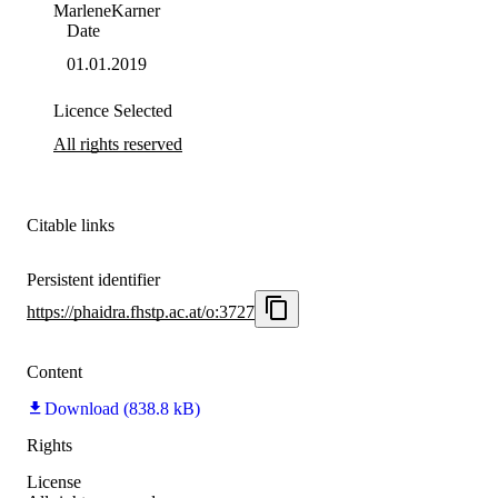
Marlene
Karner
Date
01.01.2019
Licence Selected
All rights reserved
Citable links
Persistent identifier
https://phaidra.fhstp.ac.at/o:3727
Content
Download (838.8 kB)
Rights
License