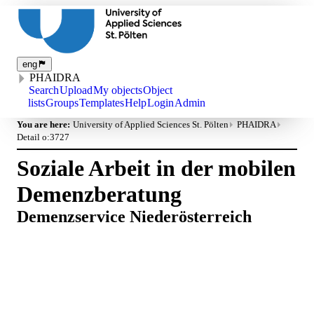
eng
PHAIDRA
Search
Upload
My objects
Object
lists
Groups
Templates
Help
Login
Admin
You are here:
University of Applied Sciences St. Pölten
PHAIDRA
Detail o:3727
Soziale Arbeit in der mobilen
Demenzberatung
Demenzservice Niederösterreich